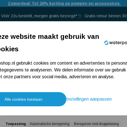
Zomerdeal: Tot 20% korting op pompen en accessoires.
Vóór 22u besteld, morgen gratis bezorgd*
Gratis retour binnen 3
p →
ze website maakt gebruik van
ookies
Einhell GC-WW 6538
hop.nl gebruikt cookies om content en advertenties te persona
tegegevens te analyseren. We delen informatie over uw gebruik
 onze partners voor social media, adverteren en analyse.
6 beoordelingen
149,-
Instellingen aanpassen
Alle cookies toestaan
Gaat u vaker bestellen?
Meld u aan als 
Toepassing:
Automatische beregening
Beregenen met druppelslang