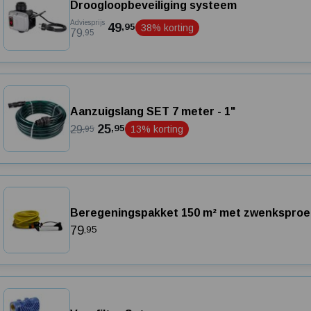
Droogloopbeveiliging systeem
Adviesprijs
49
,95
38% korting
79
,95
Aanzuigslang SET 7 meter - 1"
25
,95
29
13% korting
,95
Beregeningspakket 150 m² met zwenksproe
79
,95