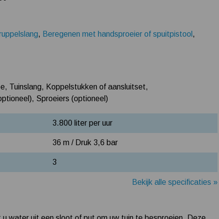
ruppelslang
,
Beregenen met handsproeier of spuitpistool
,
e, Tuinslang, Koppelstukken of aansluitset,
optioneel), Sproeiers (optioneel)
3.800 liter per uur
36 m / Druk 3,6 bar
3
Bekijk alle specificaties »
u water uit een sloot of put om uw tuin te besproeien. Deze