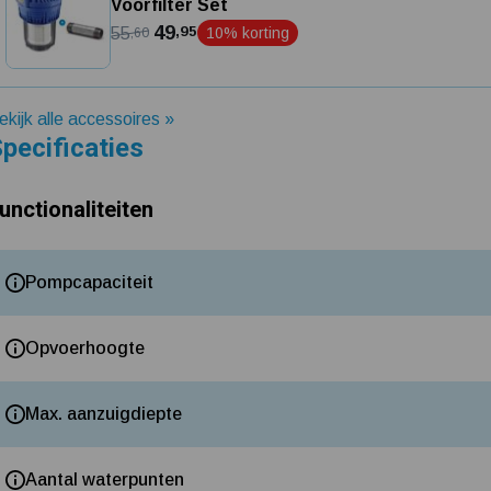
Voorfilter Set
49
,95
55
10% korting
,60
ekijk alle accessoires »
pecificaties
unctionaliteiten
Pompcapaciteit
Opvoerhoogte
Max. aanzuigdiepte
Aantal waterpunten