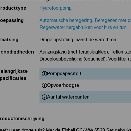
roducttype
Hydrofoorpomp
oepassing
Automatische beregening
,
Beregenen met d
Regenwater hergebruiken voor huis en tuin
laatsing
Droge opstelling, naast de waterbron
enodigdheden
Aanzuigslang (met terugslagklep), Teflon tap
Droogloopbeveiliging (optioneel), Voorfilter (
elangrijkste
Pompcapaciteit
pecificaties
Opvoerhoogte
Aantal waterpunten
roductomschrijving
eeft u een droge tuin? Met de Einhell GC-WW 6538 Set gebruikt 