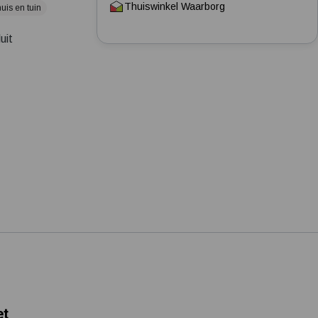
Thuiswinkel Waarborg
uis en tuin
Tuin besproeien? Lees hier welke tuinpomp u nodig heeft
Installatie van een beregenings- / hydrofoorpomp
uit
Kelder / kruipruimte ondergelopen, wat nu?
et