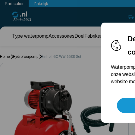
Particulier
Zakelijk
Sinds
2011
Type waterpomp
Accessoires
Doel
Fabrikant
Keuzehul
De
c
Home
Hydrofoorpomp
Einhell GC-WW 6538 Set
Waterpomps
onze websi
website met