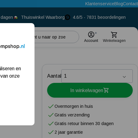
Klantenservice
Blog
Contact
0 dagen
Thuiswinkel Waarborg
4.6/5 - 7831 beoordelingen
Account
Winkelwagen
Populaire categorieën
 Set
liseren en
Beregeningspomp
 van onze
Aantal
Hydrofoorpomp
In winkelwagen
Dompelpomp
Overmorgen in huis
Pompput
Gratis verzending
zakelijke klant
Gratis retour binnen 30 dagen
Meest gelezen blogs
2 jaar garantie