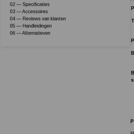
02 — Specificaties
P
03 — Accessoires
04 — Reviews van klanten
T
05 — Handleidingen
06 — Alternatieven
P
B
B
s
P
H